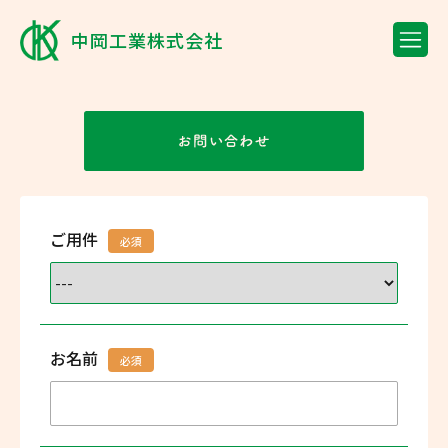
me
中岡工業株式会社
お問い
ご用件
必須
お名前
必須